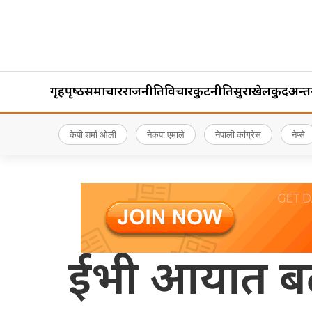
गृहपृष्‍ठ
समाचार
राजनीति
विचार
कुटनीति
सुरक्षा
खेलकुद
अन्तर्र
केपी शर्मा ओली
नेकपा एमाले
नेपाली कांग्रेस
नेप्से
ईभी आयात बढे