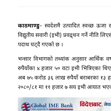
काठमाण्डु
– स्वदेशमै उत्पादित स्वच्छ ऊर्
विद्युतीय सवारी (ईभी) प्रवद्र्धन गर्ने नीति लि
पदार्थ घट्दै गएको छ ।
भन्सार विभागको तथ्यांक अनुसार आर्थिक व
रुपैयाँका ४ हजार ५० वटा ईभी भित्रिएका थ
अर्ब ७५ करोड ३६ लाख रुपैयाँ बराबरका १३
२०८०/८१ मा ११ हजार ७ सय ईभी आयात भएक