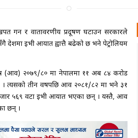
जा खपत गर्न र वातावरणीय प्रदूषण घटाउन सरकारले
एसँगै देशमा ईभी आयात ह्वात्तै बढेको छ भने पेट्रोलियम
र्ष (आव) २०७९/८० मा नेपालमा ११ अर्ब ८४ करोड
िए । त्यसको तीन वर्षपछि आव २०८१/८२ मा भने ३१
 हजार ५६९ वटा ईभी आयात भएका छन् । यस्तै, आव
ा छन् ।