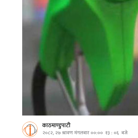
काठमाण्डुपाटी
२०८२, २७ श्रावण मंगलबार ००:०० १३ : ०६ बजे