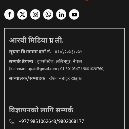
आरबी मिडिया प्रा. ली.
सूचना विभागमा दर्ता नं.
: ४१०\२०७३\०७४
सम्पर्क ठेगाना
: झम्सीखेल, ललितपुर, नेपाल
(
kathmandupati@gmail.com
/ 01-5010547 / 9801028760)
सञ्चालक/सम्पादक
: रोशन बहादुर खड्का
विज्ञापनको लागि सम्पर्क
+977 9851062648/9802068177