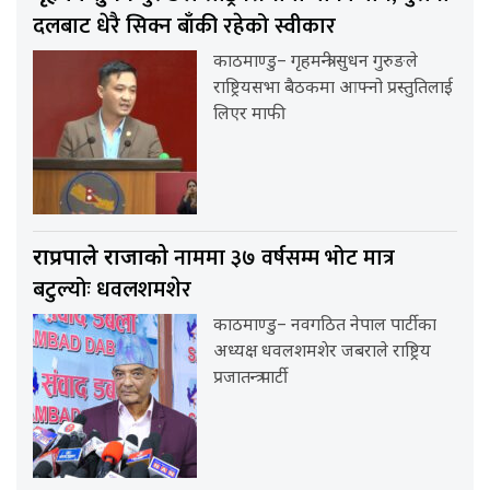
दलबाट धेरै सिक्न बाँकी रहेको स्वीकार
काठमाण्डु– गृहमन्त्री सुधन गुरुङले
राष्ट्रियसभा बैठकमा आफ्नो प्रस्तुतिलाई
लिएर माफी
नाममा ३७ वर्षसम्म भोट मात्र
राप्रपाले राजाको
बटुल्योः धवलशमशेर
काठमाण्डु– नवगठित नेपाल पार्टीका
अध्यक्ष धवलशमशेर जबराले राष्ट्रिय
प्रजातन्त्र पार्टी