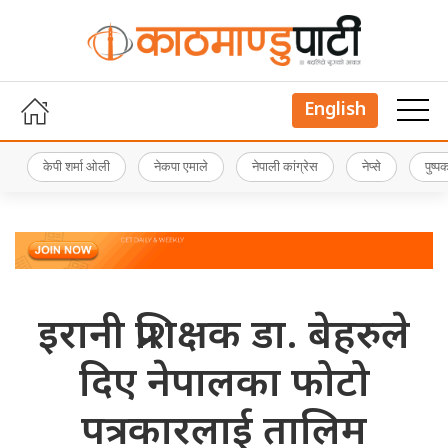
English
केपी शर्मा ओली
नेकपा एमाले
नेपाली कांग्रेस
नेप्से
पुष्
इरानी प्रशिक्षक डा. बेहरुले
दिए नेपालका फोटो
पत्रकारलाई तालिम