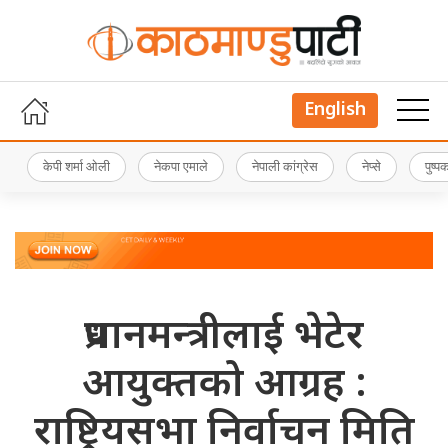
English
केपी शर्मा ओली
नेकपा एमाले
नेपाली कांग्रेस
नेप्से
पुष्
प्रधानमन्त्रीलाई भेटेर
आयुक्तको आग्रह :
राष्ट्रियसभा निर्वाचन मिति