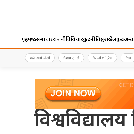
गृहपृष्‍ठ
समाचार
राजनीति
विचार
कुटनीति
सुरक्षा
खेलकुद
अन्तर्र
केपी शर्मा ओली
नेकपा एमाले
नेपाली कांग्रेस
नेप्से
विश्वविद्यालय श