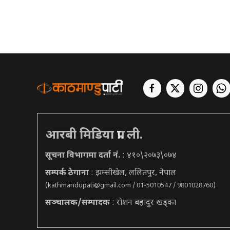
आरबी मिडिया प्रा. ली.
सूचना विभागमा दर्ता नं.
: ४१०\२०७३\०७४
सम्पर्क ठेगाना
: झम्सीखेल, ललितपुर, नेपाल
(
kathmandupati@gmail.com
/ 01-5010547 / 9801028760)
सञ्चालक/सम्पादक
: रोशन बहादुर खड्का