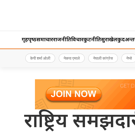
गृहपृष्‍ठ
समाचार
राजनीति
विचार
कुटनीति
सुरक्षा
खेलकुद
अन्तर्र
केपी शर्मा ओली
नेकपा एमाले
नेपाली कांग्रेस
नेप्से
राष्ट्रिय समझदार