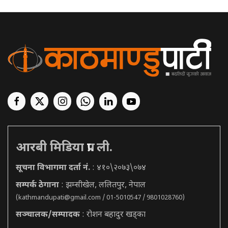
आरबी मिडिया प्रा. ली.
सूचना विभागमा दर्ता नं.
: ४१०\२०७३\०७४
सम्पर्क ठेगाना
: झम्सीखेल, ललितपुर, नेपाल
(
kathmandupati@gmail.com
/ 01-5010547 / 9801028760)
सञ्चालक/सम्पादक
: रोशन बहादुर खड्का