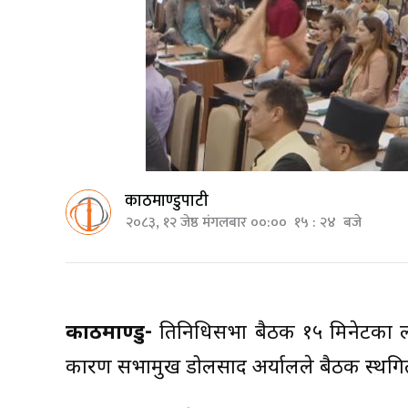
काठमाण्डुपाटी
२०८३, १२ जेष्ठ मंगलबार ००:०० १५ : २४ बजे
काठमाण्डु-
प्रतिनिधिसभा बैठक १५ मिनेटक
कारण सभामुख डोलप्रसाद अर्यालले बैठक स्थगित