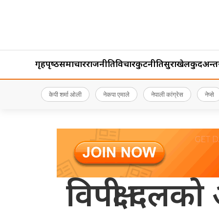
गृहपृष्‍ठ
समाचार
राजनीति
विचार
कुटनीति
सुरक्षा
खेलकुद
अन्तर्र
केपी शर्मा ओली
नेकपा एमाले
नेपाली कांग्रेस
नेप्से
विपक्षी दलक