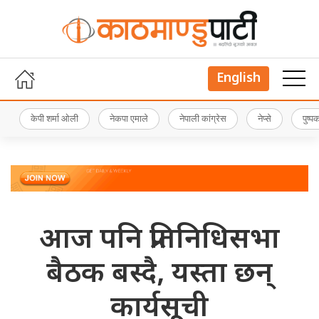
English
केपी शर्मा ओली
नेकपा एमाले
नेपाली कांग्रेस
नेप्से
पुष्
आज पनि प्रतिनिधिसभा
बैठक बस्दै, यस्ता छन्
कार्यसूची