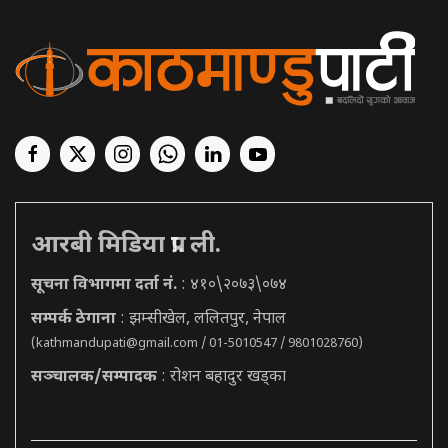
आरबी मिडिया प्रा. ली.
सूचना विभागमा दर्ता नं.
: ४१०\२०७३\०७४
सम्पर्क ठेगाना
: झम्सीखेल, ललितपुर, नेपाल
(
kathmandupati@gmail.com
/ 01-5010547 / 9801028760)
सञ्चालक/सम्पादक
: रोशन बहादुर खड्का