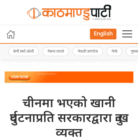
English
केपी शर्मा ओली
नेकपा एमाले
नेपाली कांग्रेस
नेप्से
पुष्
चीनमा भएको खानी
दुर्घटनाप्रति सरकारद्वारा दुःख
व्यक्त