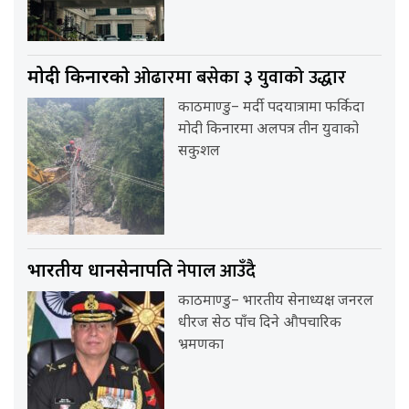
ओढारमा बसेका ३ युवाको उद्धार
मोदी किनारकाे
काठमाण्डु– मर्दी पदयात्रामा फर्किदा
मोदी किनारमा अलपत्र तीन युवाको
सकुशल
नेपाल आउँदै
भारतीय प्रधानसेनापति
काठमाण्डु– भारतीय सेनाध्यक्ष जनरल
धीरज सेठ पाँच दिने औपचारिक
भ्रमणका