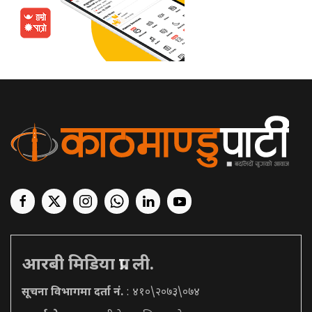
आरबी मिडिया प्रा. ली.
सूचना विभागमा दर्ता नं.
: ४१०\२०७३\०७४