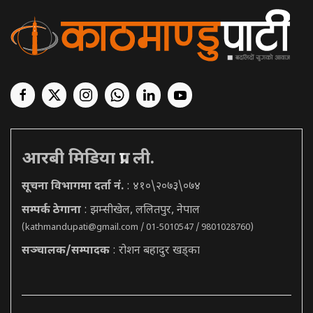
आरबी मिडिया प्रा. ली.
सूचना विभागमा दर्ता नं.
: ४१०\२०७३\०७४
सम्पर्क ठेगाना
: झम्सीखेल, ललितपुर, नेपाल
(
kathmandupati@gmail.com
/ 01-5010547 / 9801028760)
सञ्चालक/सम्पादक
: रोशन बहादुर खड्का