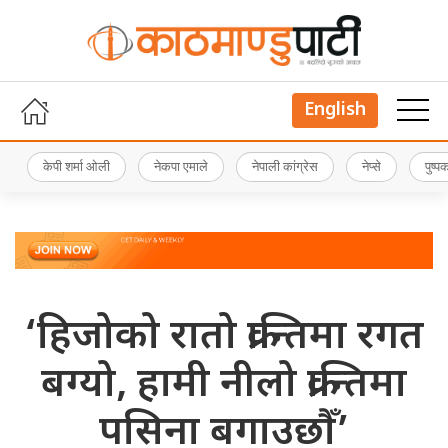
English
केपी शर्मा ओली
नेकपा एमाले
नेपाली कांग्रेस
नेप्से
पुष्
‘हिजोको रातो क्रान्तिमा रगत
बग्यो, हामी नीलो क्रान्तिमा
पसिना बगाउछाैँ’