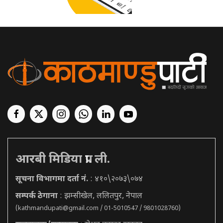
आरबी मिडिया प्रा. ली.
सूचना विभागमा दर्ता नं.
: ४१०\२०७३\०७४
सम्पर्क ठेगाना
: झम्सीखेल, ललितपुर, नेपाल
(
kathmandupati@gmail.com
/ 01-5010547 / 9801028760)