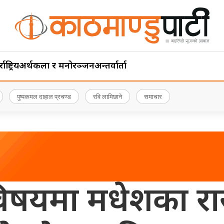
ाष्ट्रिय
अर्थ
कला र मनोरञ्जन
अन्तर्वार्ता
पुष्पकमल दाहाल प्रचण्ड
रवि लामिछाने
समाचार
षयमा मधेशका रास