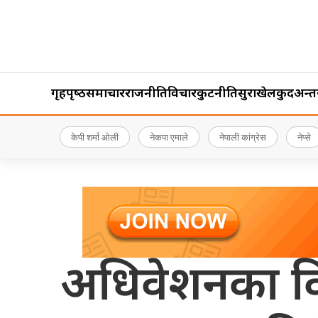
गृहपृष्‍ठ
समाचार
राजनीति
विचार
कुटनीति
सुरक्षा
खेलकुद
अन्तर्र
केपी शर्मा ओली
नेकपा एमाले
नेपाली कांग्रेस
नेप्से
अधिवेशनका वि