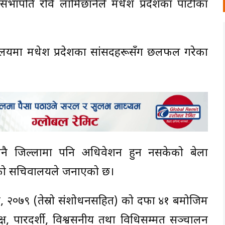
वपा)का सभापति रवि लामिछानेले मधेश प्रदेशका पार्टीका
यालयमा मधेश प्रदेशका सांसदहरूसँग छलफल गरेका
ुनै जिल्लामा पनि अधिवेशन हुन नसकेको बेला
ेको सचिवालयले जनाएको छ।
विधान, २०७९ (तेस्रो संशोधनसहित) को दफा ४१ बमोजिम
पक्ष, पारदर्शी, विश्वसनीय तथा विधिसम्मत सञ्चालन