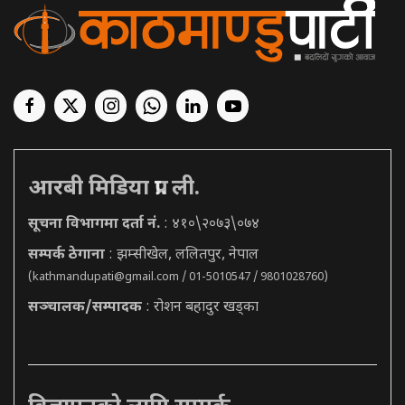
आरबी मिडिया प्रा. ली.
सूचना विभागमा दर्ता नं.
: ४१०\२०७३\०७४
सम्पर्क ठेगाना
: झम्सीखेल, ललितपुर, नेपाल
(
kathmandupati@gmail.com
/ 01-5010547 / 9801028760)
सञ्चालक/सम्पादक
: रोशन बहादुर खड्का