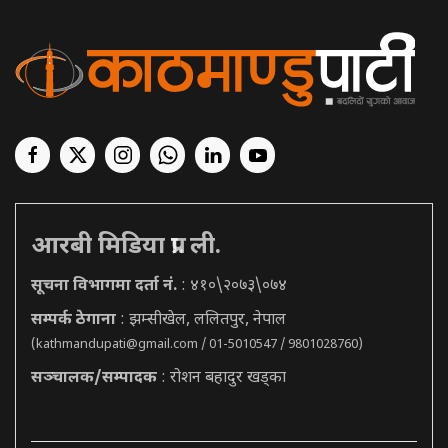
आरबी मिडिया प्रा. ली.
सूचना विभागमा दर्ता नं.
: ४१०\२०७३\०७४
सम्पर्क ठेगाना
: झम्सीखेल, ललितपुर, नेपाल
(
kathmandupati@gmail.com
/ 01-5010547 / 9801028760)
सञ्चालक/सम्पादक
: रोशन बहादुर खड्का