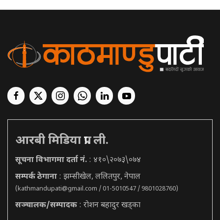
आरबी मिडिया प्रा. ली.
सूचना विभागमा दर्ता नं.
: ४१०\२०७३\०७४
सम्पर्क ठेगाना
: झम्सीखेल, ललितपुर, नेपाल
(
kathmandupati@gmail.com
/ 01-5010547 / 9801028760)
सञ्चालक/सम्पादक
: रोशन बहादुर खड्का