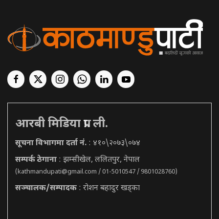
आरबी मिडिया प्रा. ली.
सूचना विभागमा दर्ता नं.
: ४१०\२०७३\०७४
सम्पर्क ठेगाना
: झम्सीखेल, ललितपुर, नेपाल
(
kathmandupati@gmail.com
/ 01-5010547 / 9801028760)
सञ्चालक/सम्पादक
: रोशन बहादुर खड्का