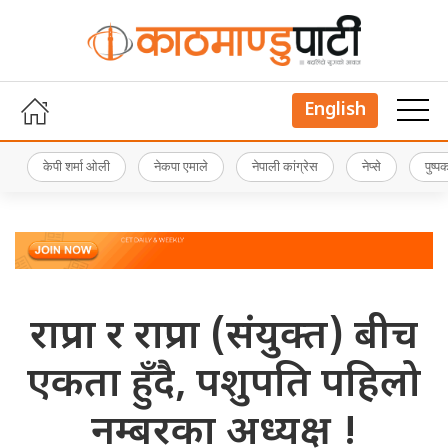
English
केपी शर्मा ओली
नेकपा एमाले
नेपाली कांग्रेस
नेप्से
पुष्
राप्रपा र राप्रपा (संयुक्त) बीच
एकता हुँदै, पशुपति पहिलो
नम्बरका अध्यक्ष !