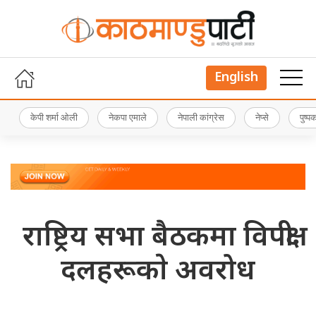
English
केपी शर्मा ओली
नेकपा एमाले
नेपाली कांग्रेस
नेप्से
पुष्
राष्ट्रिय सभा बैठकमा विपक्षी
दलहरूकाे अवरोध