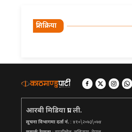
प्रतिक्रिया
आरबी मिडिया प्रा. ली.
सूचना विभागमा दर्ता नं.
: ४१०\२०७३\०७४