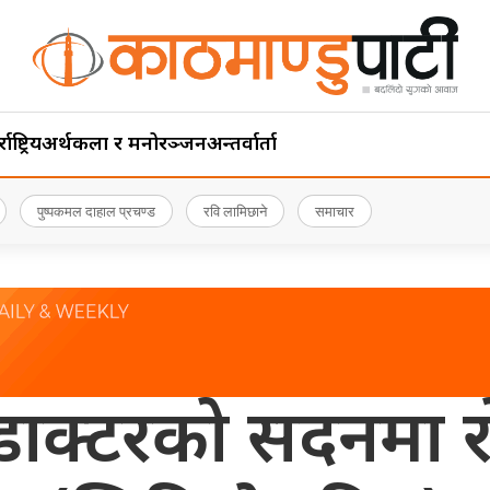
ाष्ट्रिय
अर्थ
कला र मनोरञ्जन
अन्तर्वार्ता
पुष्पकमल दाहाल प्रचण्ड
रवि लामिछाने
समाचार
ुई डाक्टरको सदनमा