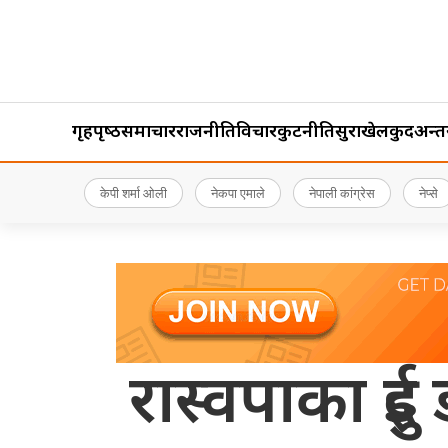
गृहपृष्‍ठ
समाचार
राजनीति
विचार
कुटनीति
सुरक्षा
खेलकुद
अन्तर्र
केपी शर्मा ओली
नेकपा एमाले
नेपाली कांग्रेस
नेप्से
रास्वपाका द