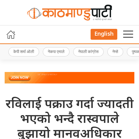
English
केपी शर्मा ओली
नेकपा एमाले
नेपाली कांग्रेस
नेप्से
पुष्
रविलाई पक्राउ गर्दा ज्यादती
भएको भन्दै रास्वपाले
बुझायो मानवअधिकार