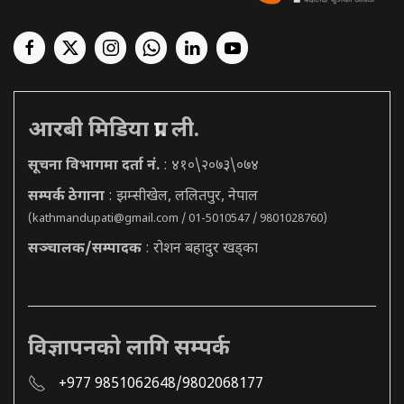
आरबी मिडिया प्रा. ली.
सूचना विभागमा दर्ता नं.
: ४१०\२०७३\०७४
सम्पर्क ठेगाना
: झम्सीखेल, ललितपुर, नेपाल
(
kathmandupati@gmail.com
/ 01-5010547 / 9801028760)
सञ्चालक/सम्पादक
: रोशन बहादुर खड्का
विज्ञापनको लागि सम्पर्क
+977 9851062648/9802068177