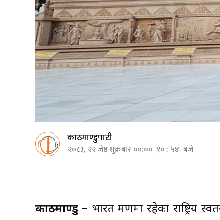
काठमाण्डुपाटी
२०८३, २२ जेष्ठ शुक्रबार ००:०० १० : ५४ बजे
काठमाण्डु –
भारत भ्रमणमा रहेका राष्ट्रिय स्