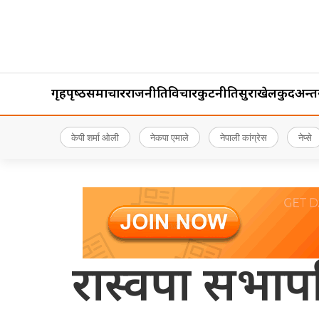
गृहपृष्‍ठ
समाचार
राजनीति
विचार
कुटनीति
सुरक्षा
खेलकुद
अन्तर्र
केपी शर्मा ओली
नेकपा एमाले
नेपाली कांग्रेस
नेप्से
रास्वपा सभापत