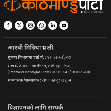
आरबी मिडिया प्रा. ली.
सूचना विभागमा दर्ता नं.
: ४१०\२०७३\०७४
सम्पर्क ठेगाना
: झम्सीखेल, ललितपुर, नेपाल
(
kathmandupati@gmail.com
/ 01-5010547 / 9801028760)
सञ्चालक/सम्पादक
: रोशन बहादुर खड्का
विज्ञापनको लागि सम्पर्क