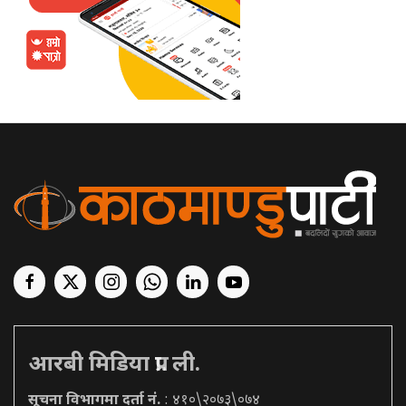
आरबी मिडिया प्रा. ली.
सूचना विभागमा दर्ता नं.
: ४१०\२०७३\०७४