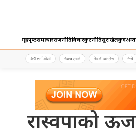
गृहपृष्‍ठ
समाचार
राजनीति
विचार
कुटनीति
सुरक्षा
खेलकुद
अन्तर्र
केपी शर्मा ओली
नेकपा एमाले
नेपाली कांग्रेस
नेप्से
रास्वपाको ऊर्