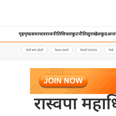
गृहपृष्‍ठ
समाचार
राजनीति
विचार
कुटनीति
सुरक्षा
खेलकुद
अन्तर्र
केपी शर्मा ओली
नेकपा एमाले
नेपाली कांग्रेस
नेप्से
रास्वपा महाधि