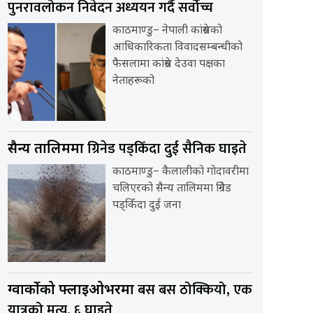
पुनरावलोकन निवेदन अध्ययन गर्दै सर्वोच्च
काठमाण्डु– नेपाली कांग्रेसको
आधिकारिकता विवादसम्बन्धीको
फैसलामा कांग्रेस देउवा पक्षका
नेताहरूको
ग्रिनेड पड्किँदा दुई सैनिक घाइते
सैन्य तालिममा
काठमाण्डु– कैलालीको गोदावरीमा
चलिएरको सैन्य तालिममा ग्रिनेड
पड्किँदा दुई जना
बस बस ठोक्कियो, एक
ग्वार्कोको फ्लाइओभरमा
यात्रुको मृत्यु, ६ घाइते