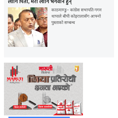
लागि पिता, मेरो लागि भगवान हुन्
काठमाण्डु– कांग्रेस सभापति गगन
थापाले बीपी कोइरालासँग आफ्नो
पुस्ताको सम्बन्ध