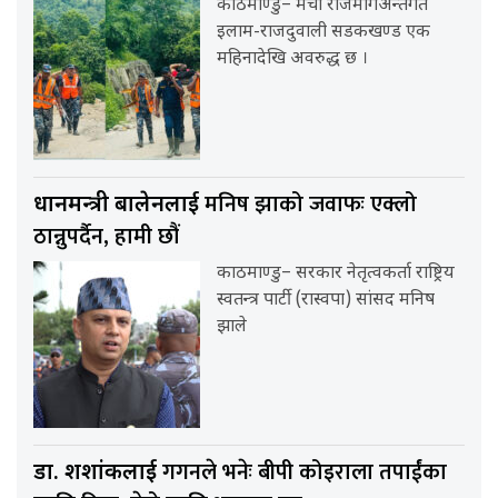
काठमाण्डु– मेची राजमार्गअन्तर्गत
इलाम-राजदुवाली सडकखण्ड एक
महिनादेखि अवरुद्ध छ ।
मनिष झाको जवाफः एक्लो
प्रधानमन्त्री बालेनलाई
ठान्नुपर्दैन, हामी छौं
काठमाण्डु– सरकार नेतृत्वकर्ता राष्ट्रिय
स्वतन्त्र पार्टी (रास्वपा) सांसद मनिष
झाले
गगनले भनेः बीपी कोइराला तपाईंका
डा. शशांकलाई