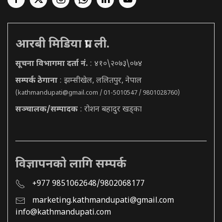
आरबी मिडिया प्रा. ली.
सूचना विभागमा दर्ता नं.
: ४१०\२०७३\०७४
सम्पर्क ठेगाना
: झम्सीखेल, ललितपुर, नेपाल
(
kathmandupati@gmail.com
/ 01-5010547 / 9801028760)
सञ्चालक/सम्पादक
: रोशन बहादुर खड्का
विज्ञापनको लागि सम्पर्क
+977 9851062648/9802068177
marketing.kathmandupati@gmail.com
info@kathmandupati.com