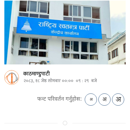
काठमाण्डुपाटी
२०८३, १८ जेष्ठ सोमबार ००:०० ०९ : २९ बजे
फन्ट परिवर्तन गर्नुहोस: