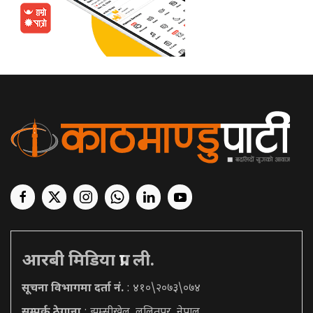
आरबी मिडिया प्रा. ली.
सूचना विभागमा दर्ता नं.
: ४१०\२०७३\०७४
सम्पर्क ठेगाना
: झम्सीखेल, ललितपुर, नेपाल