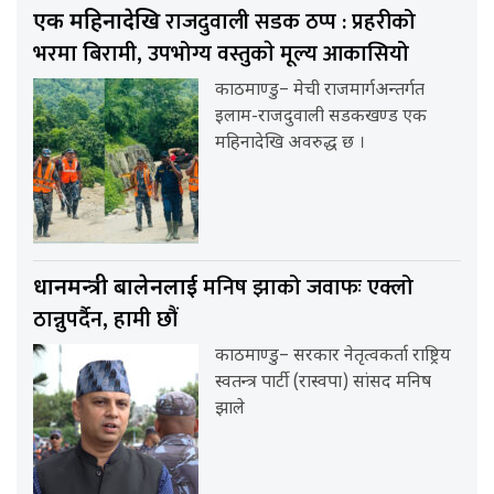
राजदुवाली सडक ठप्प : प्रहरीको
एक महिनादेखि
भरमा बिरामी, उपभोग्य वस्तुकाे मूल्य आकासियो
काठमाण्डु– मेची राजमार्गअन्तर्गत
इलाम-राजदुवाली सडकखण्ड एक
महिनादेखि अवरुद्ध छ ।
मनिष झाको जवाफः एक्लो
प्रधानमन्त्री बालेनलाई
ठान्नुपर्दैन, हामी छौं
काठमाण्डु– सरकार नेतृत्वकर्ता राष्ट्रिय
स्वतन्त्र पार्टी (रास्वपा) सांसद मनिष
झाले