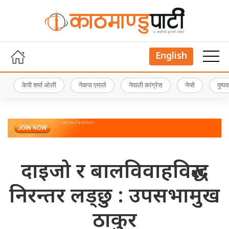
English
केपी शर्मा ओली
नेकपा एमाले
नेपाली कांग्रेस
नेप्से
पुष्
दाइजो र बालविवाहविरुद्ध
निरन्तर लड्छु : उपसभामुख
ठाकुर