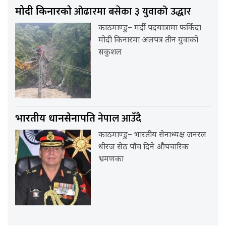
ओढारमा बसेका ३ युवाको उद्धार
मोदी किनारकाे
काठमाण्डु– मर्दी पदयात्रामा फर्किदा
मोदी किनारमा अलपत्र तीन युवाको
सकुशल
नेपाल आउँदै
भारतीय प्रधानसेनापति
काठमाण्डु– भारतीय सेनाध्यक्ष जनरल
धीरज सेठ पाँच दिने औपचारिक
भ्रमणका