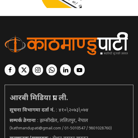
आरबी मिडिया प्रा. ली.
सूचना विभागमा दर्ता नं.
: ४१०\२०७३\०७४
सम्पर्क ठेगाना
: झम्सीखेल, ललितपुर, नेपाल
(
kathmandupati@gmail.com
/ 01-5010547 / 9801028760)