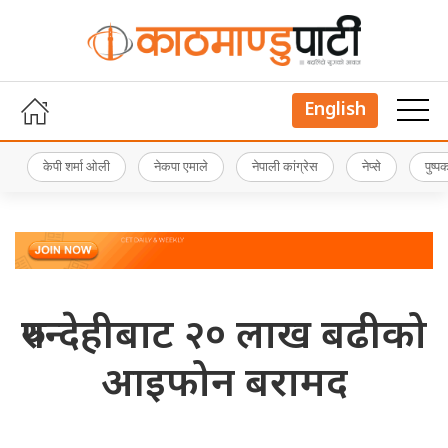
English
केपी शर्मा ओली
नेकपा एमाले
नेपाली कांग्रेस
नेप्से
पुष्
रुपन्देहीबाट २० लाख बढीको
आइफोन बरामद