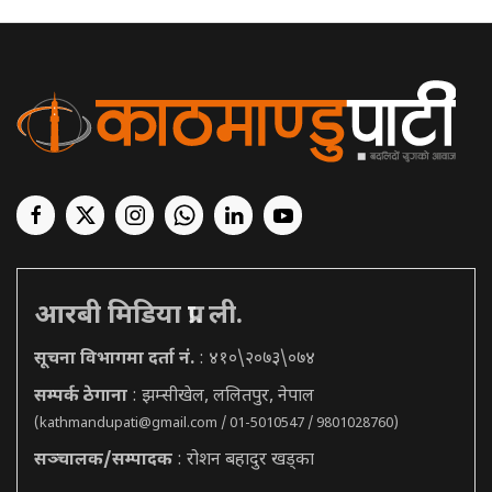
आरबी मिडिया प्रा. ली.
सूचना विभागमा दर्ता नं.
: ४१०\२०७३\०७४
सम्पर्क ठेगाना
: झम्सीखेल, ललितपुर, नेपाल
(
kathmandupati@gmail.com
/ 01-5010547 / 9801028760)
सञ्चालक/सम्पादक
: रोशन बहादुर खड्का