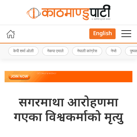
English
केपी शर्मा ओली
नेकपा एमाले
नेपाली कांग्रेस
नेप्से
पुष्
सगरमाथा आरोहणमा
गएका विश्वकर्माको मृत्यु