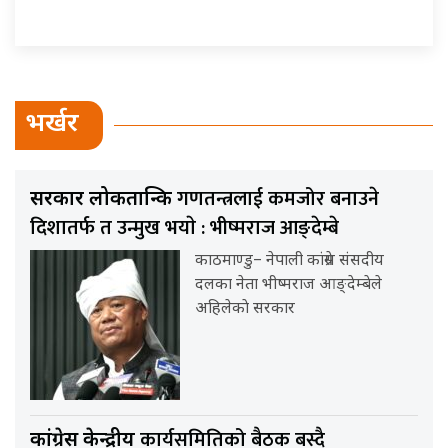
भर्खर
गणतन्त्रलाई कमजोर बनाउने
सरकार लोकतान्त्रिक
दिशातर्फ त उन्मुख भयाे : भीष्मराज आङ्देम्बे
काठमाण्डु– नेपाली कांग्रेस संसदीय
दलका नेता भीष्मराज आङ्देम्बेले
अहिलेकाे सरकार
कार्यसमितिको बैठक बस्दै
कांग्रेस केन्द्रीय