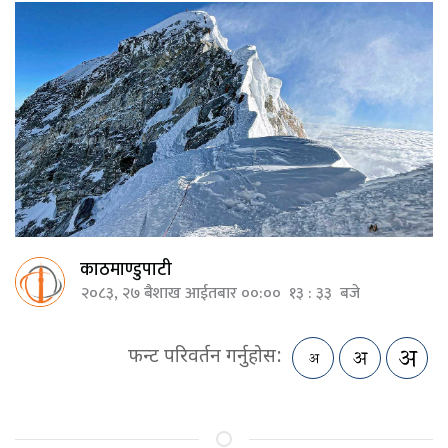
काठमाण्डुपाटी
२०८३, २७ बैशाख आईतबार ००:०० १३ : ३३ बजे
फन्ट परिवर्तन गर्नुहोस: