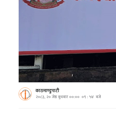
काठमाण्डुपाटी
२०८३, २० जेष्ठ बुधबार ००:०० ०९ : ५४ बजे