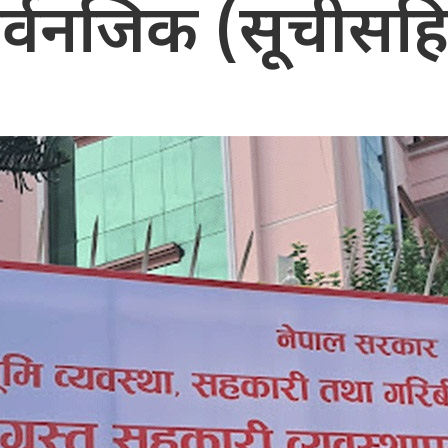
र्वनजिक (सूचीसह