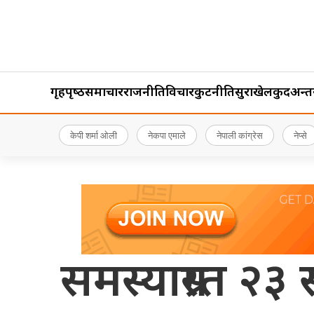
गृहपृष्‍ठ
समाचार
राजनीति
विचार
कुटनीति
सुरक्षा
खेलकुद
अन्तर्र
केपी शर्मा ओली
नेकपा एमाले
नेपाली कांग्रेस
नेप्से
समस्याग्रस्त