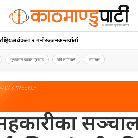
ाष्ट्रिय
अर्थ
कला र मनोरञ्जन
अन्तर्वार्ता
पुष्पकमल दाहाल प्रचण्ड
रवि लामिछाने
समाचार
 २३ सहकारीका सञ्च