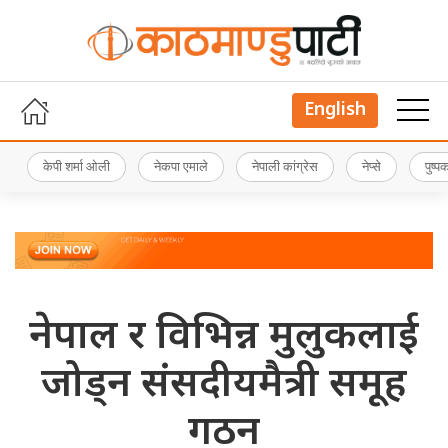
English
केपी शर्मा ओली
नेकपा एमाले
नेपाली कांग्रेस
नेप्से
पुष्
नेपाल र विभिन्न मुलुकलाई
जोड्न संसदीयमैत्री समूह
गठन