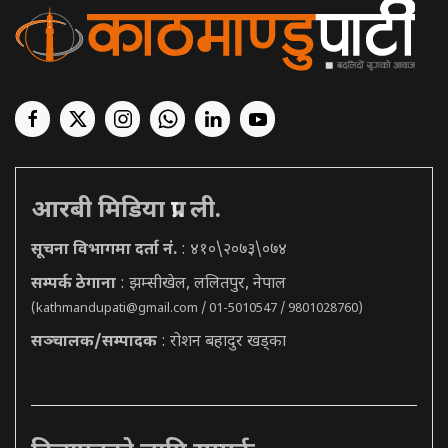
आरबी मिडिया प्रा. ली.
सूचना विभागमा दर्ता नं.
: ४१०\२०७३\०७४
सम्पर्क ठेगाना
: झम्सीखेल, ललितपुर, नेपाल
(
kathmandupati@gmail.com
/ 01-5010547 / 9801028760)
सञ्चालक/सम्पादक
: रोशन बहादुर खड्का