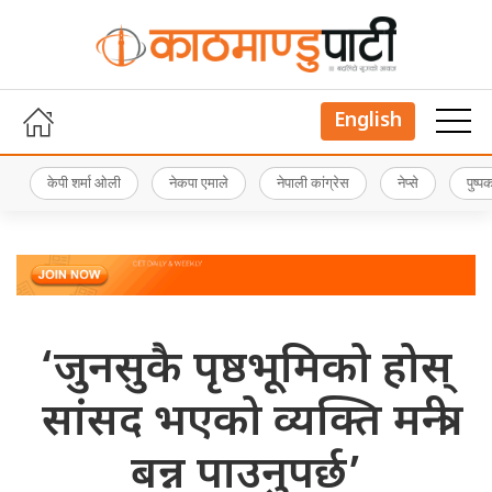
English
केपी शर्मा ओली
नेकपा एमाले
नेपाली कांग्रेस
नेप्से
पुष्
‘जुनसुकै पृष्ठभूमिको होस्
सांसद भएको व्यक्ति मन्त्री
बन्न पाउनुपर्छ’