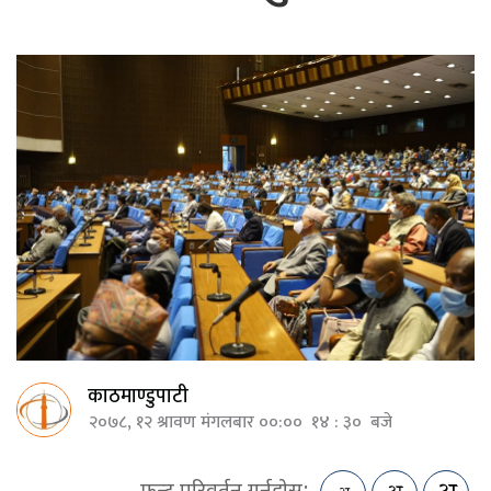
काठमाण्डुपाटी
२०७८, १२ श्रावण मंगलबार ००:०० १४ : ३० बजे