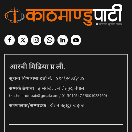
आरबी मिडिया प्रा. ली.
सूचना विभागमा दर्ता नं.
: ४१०\२०७३\०७४
सम्पर्क ठेगाना
: झम्सीखेल, ललितपुर, नेपाल
(
kathmandupati@gmail.com
/ 01-5010547 / 9801028760)
सञ्चालक/सम्पादक
: रोशन बहादुर खड्का