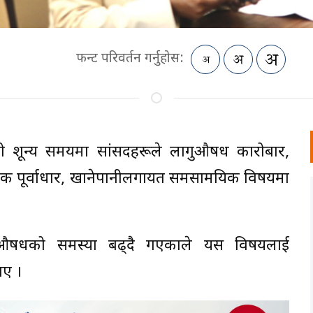
फन्ट परिवर्तन गर्नुहोस:
ो शून्य समयमा सांसदहरूले लागुऔषध कारोबार,
 सडक पूर्वाधार, खानेपानीलगायत समसामयिक विषयमा
ागुऔषधको समस्या बढ्दै गएकाले यस विषयलाई
ाए ।