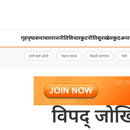
गृहपृष्‍ठ
समाचार
राजनीति
विचार
कुटनीति
सुरक्षा
खेलकुद
अन्तर्र
केपी शर्मा ओली
नेकपा एमाले
नेपाली कांग्रेस
नेप्से
विपद् जोख