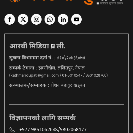
आरबी मिडिया प्रा. ली.
सूचना विभागमा दर्ता नं.
: ४१०\२०७३\०७४
सम्पर्क ठेगाना
: झम्सीखेल, ललितपुर, नेपाल
(
kathmandupati@gmail.com
/ 01-5010547 / 9801028760)
सञ्चालक/सम्पादक
: रोशन बहादुर खड्का
विज्ञापनको लागि सम्पर्क
+977 9851062648/9802068177