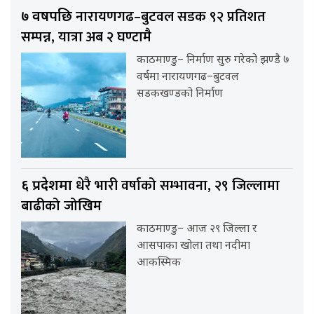
नारायणगढ–बुटवल सडक ९२ प्रतिशत
७ वर्षपछि
सम्पन्न, यात्रा अब २ घण्टामै
काठमाण्डु– निर्माण सुरु गरेको झण्डै ७
वर्षमा नारायणगढ–बुटवल
सडकखण्डको निर्माण
धेरै भारी वर्षाको सम्भावना, २९ जिल्लामा
६ प्रदेशमा
बाढीको जोखिम
काठमाण्डु– आज २९ जिल्ला र
आसपाका खोला तथा नदीमा
आकस्मिक