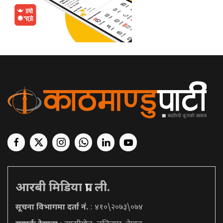
आरबी मिडिया प्रा. ली.
सूचना विभागमा दर्ता नं.
: ४१०\२०७३\०७४