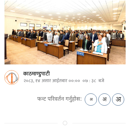
काठमाण्डुपाटी
२०८३, १४ असार आईतबार ००:०० ०७ : ३८ बजे
फन्ट परिवर्तन गर्नुहोस: