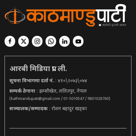
आरबी मिडिया प्रा. ली.
सूचना विभागमा दर्ता नं.
: ४१०\२०७३\०७४
सम्पर्क ठेगाना
: झम्सीखेल, ललितपुर, नेपाल
(
kathmandupati@gmail.com
/ 01-5010547 / 9801028760)
सञ्चालक/सम्पादक
: रोशन बहादुर खड्का