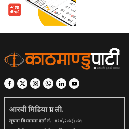
आरबी मिडिया प्रा. ली.
सूचना विभागमा दर्ता नं.
: ४१०\२०७३\०७४