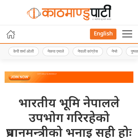
English
केपी शर्मा ओली
नेकपा एमाले
नेपाली कांग्रेस
नेप्से
पुष्
भारतीय भूमि नेपालले
उपभोग गरिरहेको
प्रधानमन्त्रीको भनाइ सही होः