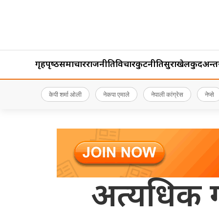
गृहपृष्‍ठ
समाचार
राजनीति
विचार
कुटनीति
सुरक्षा
खेलकुद
अन्तर्र
केपी शर्मा ओली
नेकपा एमाले
नेपाली कांग्रेस
नेप्से
अत्यधिक गर