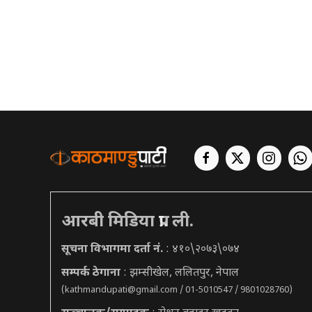
आरबी मिडिया प्रा. ली.
सूचना विभागमा दर्ता नं.
: ४१०\२०७३\०७४
सम्पर्क ठेगाना
: झम्सीखेल, ललितपुर, नेपाल
(
kathmandupati@gmail.com
/ 01-5010547 / 9801028760)