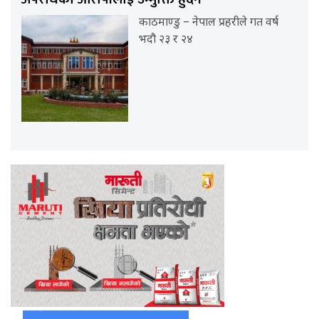
काठमाण्डु – नेपाल प्रहरीले गत वर्ष
भदौ २३ र २४