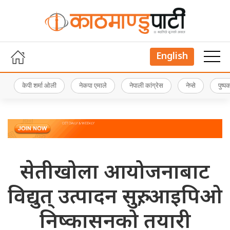
English
केपी शर्मा ओली
नेकपा एमाले
नेपाली कांग्रेस
नेप्से
पुष्
सेतीखोला आयोजनाबाट
विद्युत् उत्पादन सुरु, आइपिओ
निष्कासनको तयारी