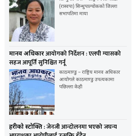
(रास्वपा) सिन्धुपाल्चोकको जिल्ला
सभापतिमा माया
आयोगको निर्देशन : एलपी ग्यासको
मानव अधिकार
सहज आपूर्ति सुनिश्चित गर्नू
काठमाण्डु – राष्ट्रिय मानव अधिकार
आयोगले काठमाण्डु उपत्यकामा
पछिल्ला केही
: जेनजी आन्दोलनमा भएको जघन्य
प्रहरीको प्रस्टोक्ति
अपराधका आरोपीलाई उन्मुक्ति हुँदैन