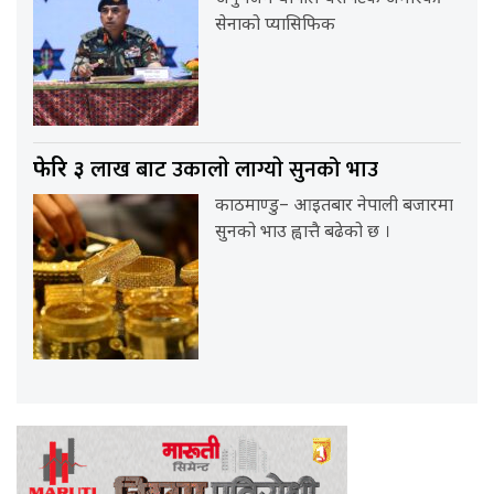
सेनाको प्यासिफिक
लाख बाट उकालाे लाग्याे सुनको भाउ
फेरि ३
काठमाण्डु– आइतबार नेपाली बजारमा
सुनको भाउ ह्वात्तै बढेको छ ।