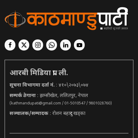
आरबी मिडिया प्रा. ली.
सूचना विभागमा दर्ता नं.
: ४१०\२०७३\०७४
सम्पर्क ठेगाना
: झम्सीखेल, ललितपुर, नेपाल
(
kathmandupati@gmail.com
/ 01-5010547 / 9801028760)
सञ्चालक/सम्पादक
: रोशन बहादुर खड्का