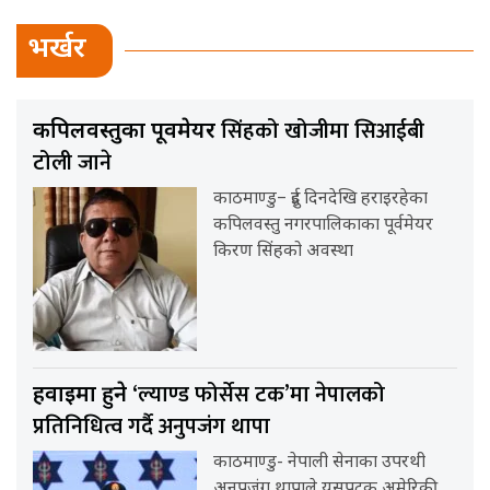
भर्खर
सिंहको खोजीमा सिआईबी
कपिलवस्तुका पूर्वमेयर
टोली जाने
काठमाण्डु– दुई दिनदेखि हराइरहेका
कपिलवस्तु नगरपालिकाका पूर्वमेयर
किरण सिंहको अवस्था
‘ल्याण्ड फोर्सेस टक’मा नेपालको
हवाईमा हुने
प्रतिनिधित्व गर्दै अनुपजंग थापा
काठमाण्डु- नेपाली सेनाका उपरथी
अनुपजंग थापाले यसपटक अमेरिकी