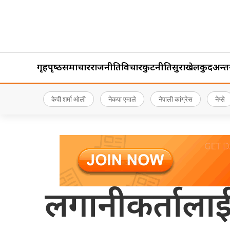
गृहपृष्‍ठ
समाचार
राजनीति
विचार
कुटनीति
सुरक्षा
खेलकुद
अन्तर्र
केपी शर्मा ओली
नेकपा एमाले
नेपाली कांग्रेस
नेप्से
लगानीकर्ताला