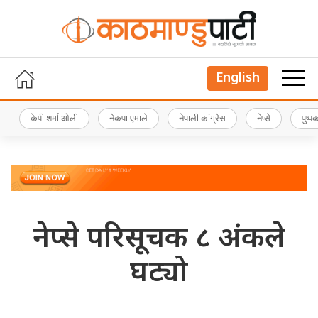
English
केपी शर्मा ओली
नेकपा एमाले
नेपाली कांग्रेस
नेप्से
पुष्
नेप्से परिसूचक ८ अंकले
घट्यो