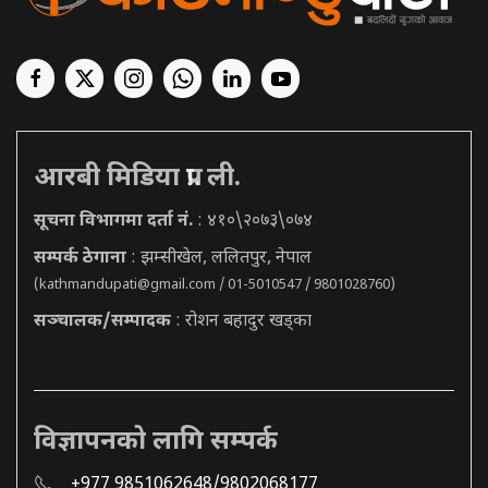
आरबी मिडिया प्रा. ली.
सूचना विभागमा दर्ता नं.
: ४१०\२०७३\०७४
सम्पर्क ठेगाना
: झम्सीखेल, ललितपुर, नेपाल
(
kathmandupati@gmail.com
/ 01-5010547 / 9801028760)
सञ्चालक/सम्पादक
: रोशन बहादुर खड्का
विज्ञापनको लागि सम्पर्क
+977 9851062648/9802068177