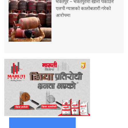
भक्तपुर – भक्तपुरमा खाना पकाउने
एलपी ग्यासको कालोबजारी गरेको
आरोपमा