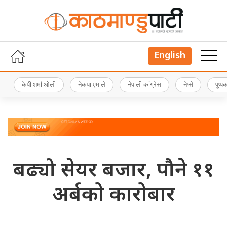
English
केपी शर्मा ओली
नेकपा एमाले
नेपाली कांग्रेस
नेप्से
पुष्
बढ्यो सेयर बजार, पौने ११
अर्बको कारोबार