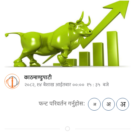
काठमाण्डुपाटी
२०८२, १४ बैशाख आईतबार ००:०० १५ : ३५ बजे
फन्ट परिवर्तन गर्नुहोस: