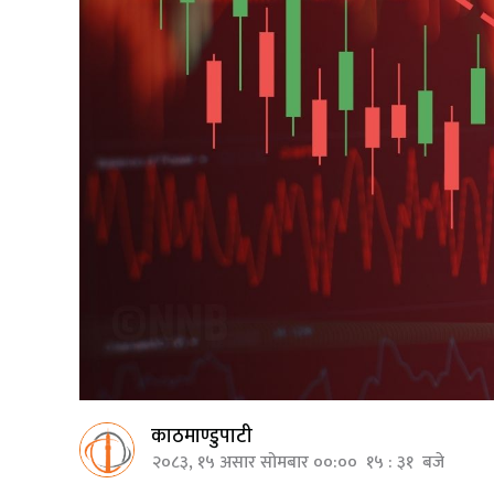
काठमाण्डुपाटी
२०८३, १५ असार सोमबार ००:०० १५ : ३१ बजे