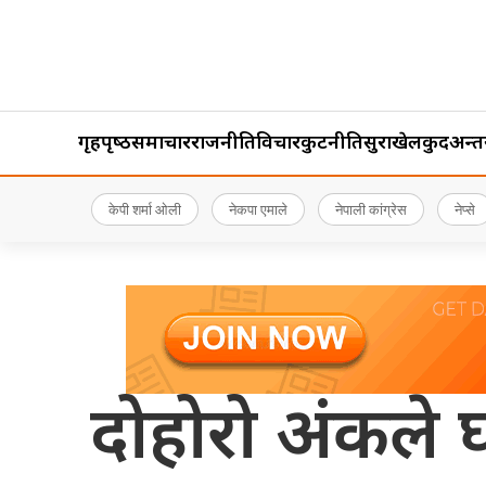
गृहपृष्‍ठ
समाचार
राजनीति
विचार
कुटनीति
सुरक्षा
खेलकुद
अन्तर्र
केपी शर्मा ओली
नेकपा एमाले
नेपाली कांग्रेस
नेप्से
दोहोरो अंकले 