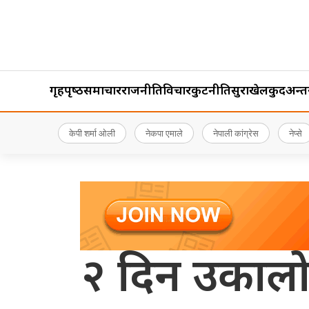
गृहपृष्‍ठ
समाचार
राजनीति
विचार
कुटनीति
सुरक्षा
खेलकुद
अन्तर्र
केपी शर्मा ओली
नेकपा एमाले
नेपाली कांग्रेस
नेप्से
२ दिन उकालो