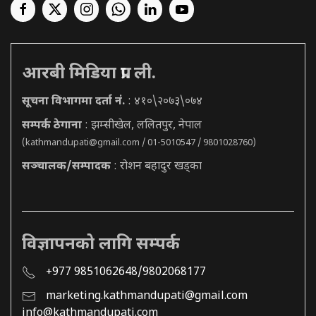
आरबी मिडिया प्रा. ली.
सूचना विभागमा दर्ता नं.
: ४१०\२०७३\०७४
सम्पर्क ठेगाना
: झम्सीखेल, ललितपुर, नेपाल
(
kathmandupati@gmail.com
/ 01-5010547 / 9801028760)
सञ्चालक/सम्पादक
: रोशन बहादुर खड्का
विज्ञापनको लागि सम्पर्क
+977 9851062648/9802068177
marketing.kathmandupati@gmail.com
info@kathmandupati.com