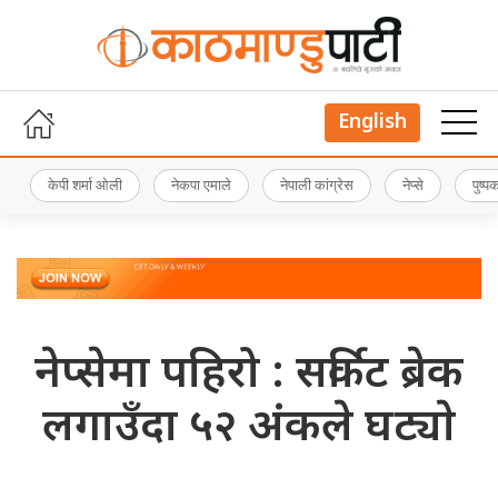
English
केपी शर्मा ओली
नेकपा एमाले
नेपाली कांग्रेस
नेप्से
पुष्
नेप्सेमा पहिरो : सर्किट ब्रेक
लगाउँदा ५२ अंकले घट्याे