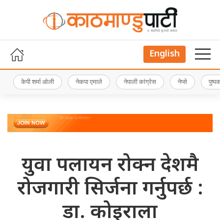
English
केपी शर्मा ओली
नेकपा एमाले
नेपाली कांग्रेस
नेप्से
पुष्
युवा पलायन रोक्न देशमै
रोजगारी सिर्जना गर्नुपर्छ :
डा. कोइराला