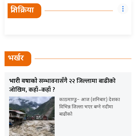
प्रतिक्रिया
भर्खर
सम्भावनासँगै २२ जिल्लामा बाढीको
भारी वर्षाको
जोखिम, कहाँ–कहाँ ?
काठमाण्डु– आज (शनिबार) देशका
विभिन्न जिल्ला भएर बग्ने नदीमा
बाढीको