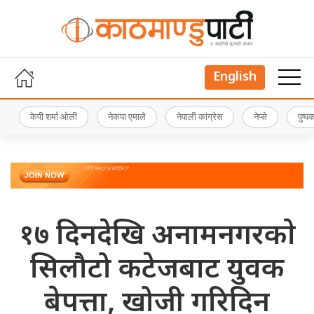
English
केपी शर्मा ओली
नेकपा एमाले
नेपाली कांग्रेस
नेप्से
पुष्
१७ दिनदेखि अनामनगरकाे
सिलौटो कटेजबाट युवक
बेपत्ता, खोजी गरिदिन